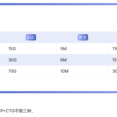
SSD
带宽
15G
5M
1
30G
6M
1
70G
10M
3
GP+CTG不限三种。