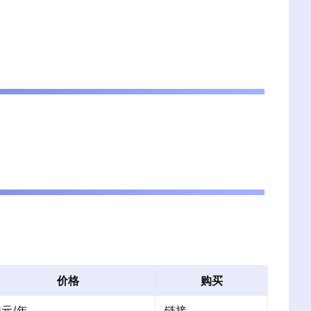
价格
购买
1元/年
链接