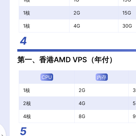
1核
2G
15G
1核
4G
30G
第一、香港AMD VPS（年付）
CPU
内存
1核
2G
3
2核
4G
5
4核
8G
9