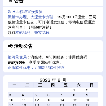
📄 公告
GitHub获取富强资源
流量卡办理
、
大流量卡办理
：19/月100+G流量，三网
低价流量卡任选，可打电话发短信，移动电信联通运
营商可查！（可随时注销）
领取
本站福利
、
赚零花钱
📢 活动公告
银河录像局
：流媒体、AI订阅服务；使用优惠码
wwkjs666
，享受专属
95
折优惠。
正版软件优惠，近期新品软件推荐!
2026 年 8 月
一
二
三
四
五
六
日
1
2
3
4
5
6
7
8
9
10
11
12
13
14
15
16
17
18
19
20
21
22
23