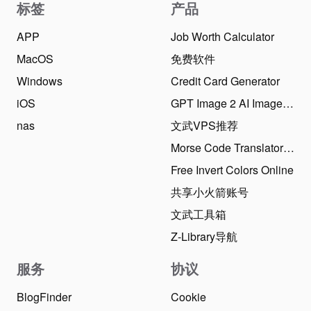
标签
产品
APP
Job Worth Calculator
MacOS
免费软件
Windows
Credit Card Generator
iOS
GPT Image 2 AI Image Generator
nas
文武VPS推荐
Morse Code Translator Online
Free Invert Colors Online
共享小火箭账号
文武工具箱
Z-Library导航
服务
协议
BlogFinder
Cookie