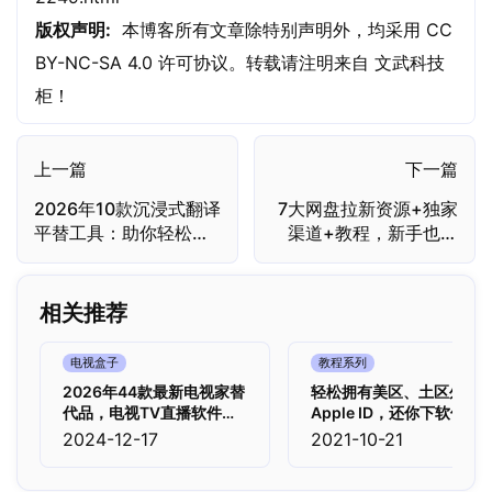
版权声明:
本博客所有文章除特别声明外，均采用
CC
BY-NC-SA 4.0
许可协议。转载请注明来自
文武科技
柜
！
上一篇
下一篇
2026年10款沉浸式翻译
7大网盘拉新资源+独家
平替工具：助你轻松阅
渠道+教程，新手也能
读网页
上手操作！
相关推荐
电视盒子
教程系列
2026年44款最新电视家替
轻松拥有美区、土区外国
代品，电视TV直播软件
Apple ID，还你下软件自
（2026年7月8日）
由
2024-12-17
2021-10-21