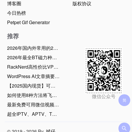
博客圈
版权协议
今日热榜
Petpet Gif Generator
推荐
2026年国内外常用的28款BT磁力下载工具推荐：老司机必备！
2026年最全BT磁力种子搜索引擎网站，资源应有尽有
RackNerd高性价比VPS优惠码和最新2026年6月促销活动整理（2026年6月22日）
WordPress AI文章摘要生成插件使用指南，支持20款AI大模型、批量生成摘要
【2025国内现货】可在中国漫游的新西兰Skinny电话卡，免费收短信可0元保号
如何使用8种方法将飞书文档快速单篇/批量导出为Markdown？（2025年11月）
微信公众号
最新免费可用微信视频号下载方法，亲测简单易用！（2026年7月30日）
超全IPTV、APTV、TVBox直播源和电视TV观看工具（2026年8月1日持续更新）
© 2019 - 2026 By
斌仔