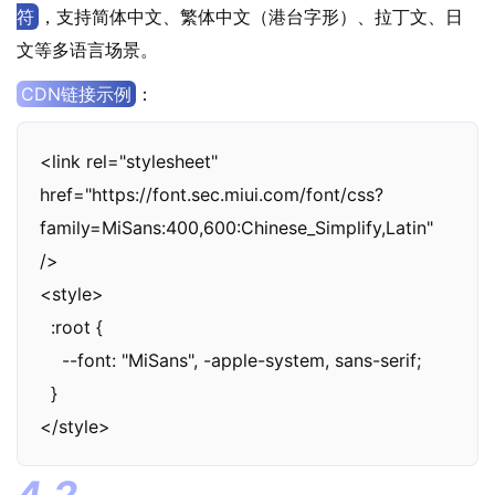
符
，支持简体中文、繁体中文（港台字形）、拉丁文、日
文等多语言场景。
CDN链接示例
：
<link rel="stylesheet" 
href="https://font.sec.miui.com/font/css?
family=MiSans:400,600:Chinese_Simplify,Latin" 
/>  

<style>  

  :root {  

    --font: "MiSans", -apple-system, sans-serif;  

  }  

</style>  