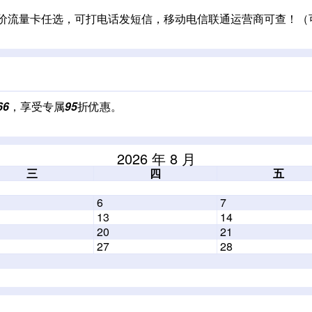
三网低价流量卡任选，可打电话发短信，移动电信联通运营商可查！
66
，享受专属
95
折优惠。
2026 年 8 月
三
四
五
6
7
13
14
20
21
27
28