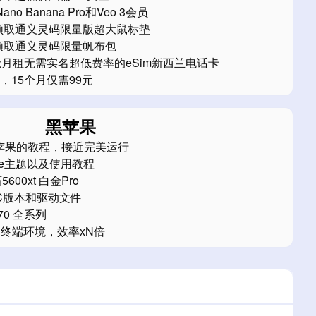
no Banana Pro和Veo 3会员
领取通义灵码限量版超大鼠标垫
领取通义灵码限量帆布包
：无月租无需实名超低费率的eSim新西兰电话卡
，15个月仅需99元
黑苹果
装黑苹果的教程，接近完美运行
re主题以及使用教程
00xt 白金Pro
C版本和驱动文件
70 全系列
的终端环境，效率xN倍