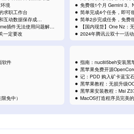
发环境
免费领1个月 Gemini 3、Na
变成你的求职工作台
简单完成4个任务，即可
、图片和互动数据保存成
简单2步完成任务，免费
和Chrome插件无法使用问题解决
【国内现货】One Nz
认网关一定要改
2024年腾讯云双十一活动
面软件
指南：nuc8i5beh安
黑苹果免费开源OpenCo
记：PDD 购入矿卡蓝宝石56
黑苹果教程：无损升级O
黑苹果安装教程：Msi Z3
（正在限免中）
MacOS打造程序员完美