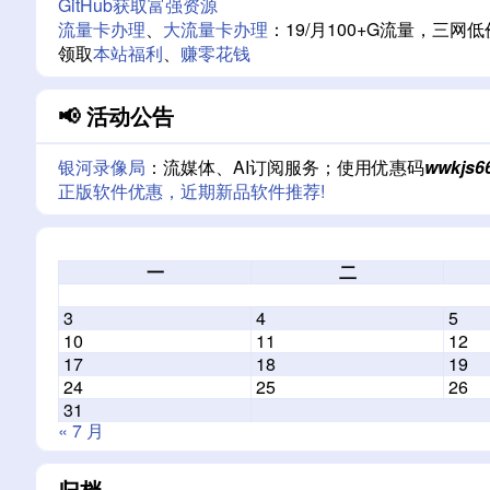
GitHub获取富强资源
流量卡办理
、
大流量卡办理
：19/月100+G流量，
领取
本站福利
、
赚零花钱
📢 活动公告
银河录像局
：流媒体、AI订阅服务；使用优惠码
wwkjs6
正版软件优惠，近期新品软件推荐!
一
二
3
4
5
10
11
12
17
18
19
24
25
26
31
« 7 月
归档