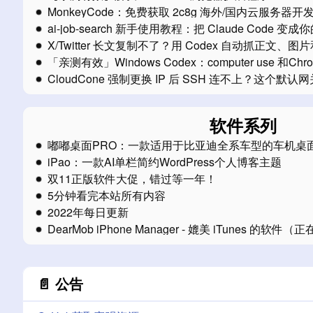
MonkeyCode：免费获取 2c8g 海外/国内云服务器开
ai-job-search 新手使用教程：把 Claude Code 
X/Twitter 长文复制不了？用 Codex 自动抓正文
Markdown
「亲测有效」Windows Codex：computer use 
方案
CloudCone 强制更换 IP 后 SSH 连不上？这个默
软件系列
嘟嘟桌面PRO：一款适用于比亚迪全系车型的车机桌
iPao：一款AI单栏简约WordPress个人博客主题
双11正版软件大促，错过等一年！
5分钟看完本站所有内容
2022年每日更新
DearMob iPhone Manager - 媲美 iTunes 的软件
📄 公告