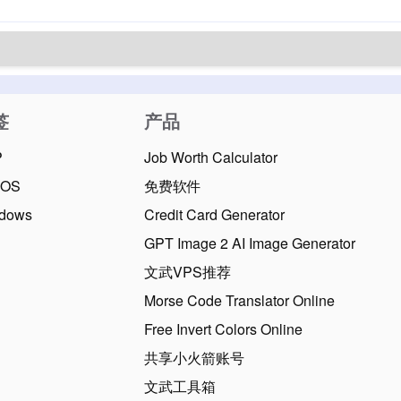
签
产品
P
Job Worth Calculator
cOS
免费软件
dows
Credit Card Generator
GPT Image 2 AI Image Generator
文武VPS推荐
Morse Code Translator Online
Free Invert Colors Online
共享小火箭账号
文武工具箱