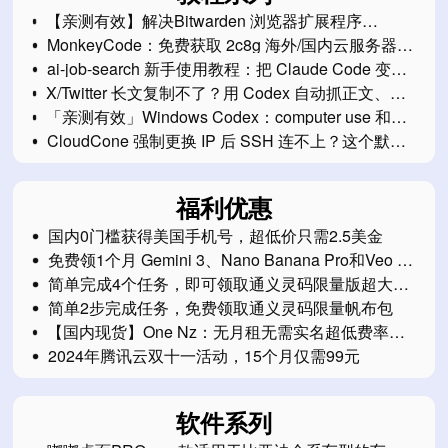
【亲测有效】解决Bitwarden 浏览器扩展程序
2026.7.0 显示保险库为空的问题
MonkeyCode：免费获取 2c8g 海外/国内云服务器开
发环境
ai-job-search 新手使用教程：把 Claude Code 变成
你的求职工作台
X/Twitter 长文复制不了？用 Codex 自动抓正文、图
片和互动数据保存成 Markdown
「亲测有效」Windows Codex：computer use 和
Chrome插件无法使用问题解决方案
CloudCone 强制更换 IP 后 SSH 连不上？这个默认
网关一定要改
福利优惠
国内0门槛获得美国手机号，超低价只需2.5美金
免费领1个月 Gemini 3、Nano Banana Pro和Veo 3
会员
简单完成4个任务，即可领取通义灵码限量版超大鼠
标垫
简单2步完成任务，免费领取通义灵码限量帆布包
【国内现货】One Nz：无月租无需实名超低费率的
eSim新西兰电话卡
2024年腾讯云双十一活动，15个月仅需99元
软件系列