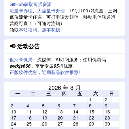
GitHub获取富强资源
流量卡办理
、
大流量卡办理
：19/月100+G流量，三网
低价流量卡任选，可打电话发短信，移动电信联通运
营商可查！（可随时注销）
领取
本站福利
、
赚零花钱
📢 活动公告
银河录像局
：流媒体、AI订阅服务；使用优惠码
wwkjs666
，享受专属
95
折优惠。
正版软件优惠，近期新品软件推荐!
2026 年 8 月
一
二
三
四
五
六
日
1
2
3
4
5
6
7
8
9
10
11
12
13
14
15
16
17
18
19
20
21
22
23
24
25
26
27
28
29
30