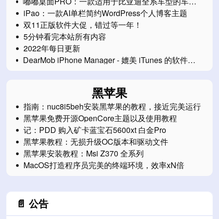
嘟嘟桌面PRO：一款适用于比亚迪全系车型的车机
桌面软件
iPao：一款AI单栏简约WordPress个人博客主题
双11正版软件大促，错过等一年！
5分钟看完本站所有内容
2022年每日更新
DearMob iPhone Manager - 媲美 iTunes 的软件
（正在限免中）
黑苹果
指南：nuc8i5beh安装黑苹果的教程，接近完美运行
黑苹果免费开源OpenCore主题以及使用教程
记：PDD 购入矿卡蓝宝石5600xt 白金Pro
黑苹果教程：无损升级OC版本和驱动文件
黑苹果安装教程：Msi Z370 全系列
MacOS打造程序员完美的终端环境，效率xN倍
📄 公告