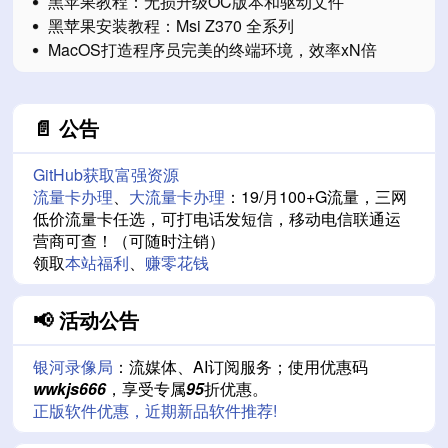
黑苹果教程：无损升级OC版本和驱动文件
黑苹果安装教程：Msi Z370 全系列
MacOS打造程序员完美的终端环境，效率xN倍
📄 公告
GitHub获取富强资源
流量卡办理
、
大流量卡办理
：19/月100+G流量，三网
低价流量卡任选，可打电话发短信，移动电信联通运
营商可查！（可随时注销）
领取
本站福利
、
赚零花钱
📢 活动公告
银河录像局
：流媒体、AI订阅服务；使用优惠码
wwkjs666
，享受专属
95
折优惠。
正版软件优惠，近期新品软件推荐!