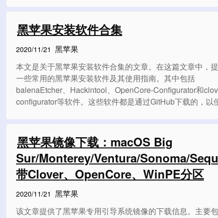
本。在主板选择上，建议使用一线大厂的华硕、技嘉、微
并注意固态硬盘的接口和支持协议。对于显卡，建议使用A
如Rx580/570/560和Vega64/56，并指出使用HDGraphics
黑苹果安装软件合集
NVIDIA OPTIMUS技术的笔记本可能会遇到驱动问题。在
和硬盘方面，建议避免购买二手和小品牌产品。最后，还
黑苹果
2020/11/21
系统升级可能出现的问题和总结。总体而言，该文章给出
本文是关于黑苹果安装软件合集的文章。在这篇文章中，
果配置方面的详细指导，帮助读者进行安装时避免迷茫。
一些常用的黑苹果安装软件及其使用指南。其中包括
balenaEtcher、Hackintool、OpenCore-Configurator和clov
configurator等软件。这些软件都是通过GitHub下载的，以
家快速获取最新版本。教程则旨在帮助用户更容易上手这
件。无论是想安装黑苹果的新手还是有经验的用户，都能
软件合集中找到自己所需的工具和指南。
黑苹果镜像下载：macOS Big
Sur/Monterey/Ventura/Sonoma/Sequ
带Clover、OpenCore、WinPE分区
黑苹果
2020/11/21
该文章提供了黑苹果专用引导系统镜像的下载信息。主要