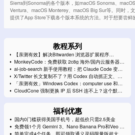
Sierra到Sonoma的各个版本，如macOS Sonoma、macO
Ventura、macOS Monterey、macOS Big Sur等。同时
提供了App Store下载各个版本系统的方法。对于想要尝鲜
户，还介绍了可以下载新系统描述文件的网站。最后，对
运行特定版本黑苹果且不受系统更新干扰的用户，还提供
系统更新的方法。
教程系列
【亲测有效】解决Bitwarden 浏览器扩展程序
2026.7.0 显示保险库为空的问题
MonkeyCode：免费获取 2c8g 海外/国内云服务器开
发环境
ai-job-search 新手使用教程：把 Claude Code 变成
你的求职工作台
X/Twitter 长文复制不了？用 Codex 自动抓正文、图
片和互动数据保存成 Markdown
「亲测有效」Windows Codex：computer use 和
Chrome插件无法使用问题解决方案
CloudCone 强制更换 IP 后 SSH 连不上？这个默认
网关一定要改
福利优惠
国内0门槛获得美国手机号，超低价只需2.5美金
免费领1个月 Gemini 3、Nano Banana Pro和Veo 3
会员
简单完成4个任务，即可领取通义灵码限量版超大鼠