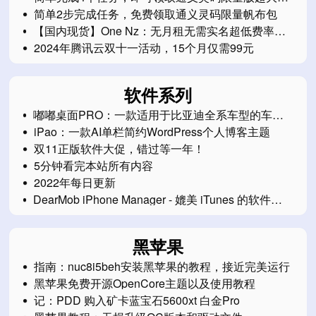
标垫
简单2步完成任务，免费领取通义灵码限量帆布包
【国内现货】One Nz：无月租无需实名超低费率的
eSim新西兰电话卡
2024年腾讯云双十一活动，15个月仅需99元
软件系列
嘟嘟桌面PRO：一款适用于比亚迪全系车型的车机
桌面软件
iPao：一款AI单栏简约WordPress个人博客主题
双11正版软件大促，错过等一年！
5分钟看完本站所有内容
2022年每日更新
DearMob iPhone Manager - 媲美 iTunes 的软件
（正在限免中）
黑苹果
指南：nuc8i5beh安装黑苹果的教程，接近完美运行
黑苹果免费开源OpenCore主题以及使用教程
记：PDD 购入矿卡蓝宝石5600xt 白金Pro