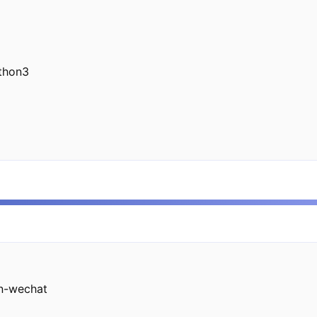
thon3

n-wechat
