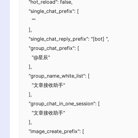
  "hot_reload": false,

  "single_chat_prefix": [

    ""

  ],

  "single_chat_reply_prefix": "[bot] ",

  "group_chat_prefix": [

    "@星辰"

  ],

  "group_name_white_list": [

    "文章接收助手"

  ],

  "group_chat_in_one_session": [

    "文章接收助手"

  ],

  "image_create_prefix": [
