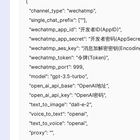
{

  "channel_type": "wechatmp",

  "single_chat_prefix": [""], 

  "wechatmp_app_id": "开发者ID(AppID)",

  "wechatmp_app_secret": "开发者密码(AppSecret)",

  "wechatmp_aes_key": "消息加解密密钥(EncodingAESKey)",

  "wechatmp_token": "令牌(Token)",

  "wechatmp_port": 999,

  "model": "gpt-3.5-turbo",

  "open_ai_api_base": "OpenAI地址",

  "open_ai_api_key": "OpenAI密码",

  "text_to_image": "dall-e-2",

  "voice_to_text": "openai",

  "text_to_voice": "openai",

  "proxy": "",
