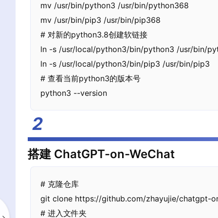
mv /usr/bin/python3 /usr/bin/python368

mv /usr/bin/pip3 /usr/bin/pip368

# 对新的python3.8创建软链接

ln -s /usr/local/python3/bin/python3 /usr/bin/py
ln -s /usr/local/python3/bin/pip3 /usr/bin/pip3

# 查看当前python3的版本号

python3 --version
搭建 ChatGPT-on-WeChat
# 克隆仓库

git clone https://github.com/zhayujie/chatgpt-o
# 进入文件夹
