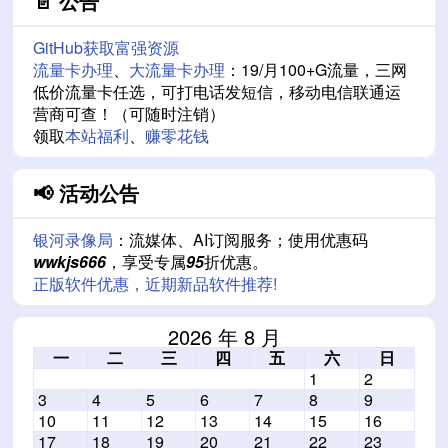
📄 公告
GitHub获取富强资源
流量卡办理
、
大流量卡办理
：19/月100+G流量，三网
低价流量卡任选，可打电话发短信，移动电信联通运
营商可查！（可随时注销）
领取
本站福利
、
赚零花钱
📢 活动公告
银河录像局
：流媒体、AI订阅服务；使用优惠码
wwkjs666
，享受专属
95
折优惠。
正版软件优惠，近期新品软件推荐!
2026 年 8 月
一
二
三
四
五
六
日
1
2
3
4
5
6
7
8
9
10
11
12
13
14
15
16
17
18
19
20
21
22
23