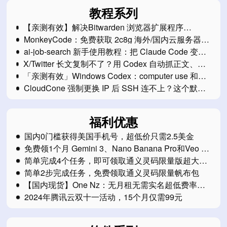
教程系列
【亲测有效】解决Bitwarden 浏览器扩展程序
2026.7.0 显示保险库为空的问题
MonkeyCode：免费获取 2c8g 海外/国内云服务器开
发环境
ai-job-search 新手使用教程：把 Claude Code 变成
你的求职工作台
X/Twitter 长文复制不了？用 Codex 自动抓正文、图
片和互动数据保存成 Markdown
「亲测有效」Windows Codex：computer use 和
Chrome插件无法使用问题解决方案
CloudCone 强制更换 IP 后 SSH 连不上？这个默认
网关一定要改
福利优惠
国内0门槛获得美国手机号，超低价只需2.5美金
免费领1个月 Gemini 3、Nano Banana Pro和Veo 3
会员
简单完成4个任务，即可领取通义灵码限量版超大鼠
标垫
简单2步完成任务，免费领取通义灵码限量帆布包
【国内现货】One Nz：无月租无需实名超低费率的
eSim新西兰电话卡
2024年腾讯云双十一活动，15个月仅需99元