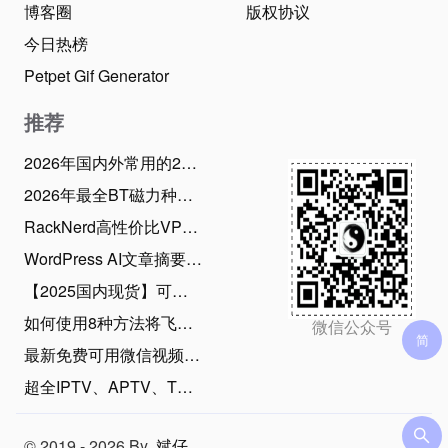
博客圈
版权协议
今日热榜
Petpet Gif Generator
推荐
2026年国内外常用的28款BT磁力下载工具推荐：老司机必备！
2026年最全BT磁力种子搜索引擎网站，资源应有尽有
RackNerd高性价比VPS优惠码和最新2026年6月促销活动整理（2026年6月22日）
WordPress AI文章摘要生成插件使用指南，支持20款AI大模型、批量生成摘要
【2025国内现货】可在中国漫游的新西兰Skinny电话卡，免费收短信可0元保号
如何使用8种方法将飞书文档快速单篇/批量导出为Markdown？（2025年11月）
微信公众号
最新免费可用微信视频号下载方法，亲测简单易用！（2026年7月30日）
超全IPTV、APTV、TVBox直播源和电视TV观看工具（2026年8月1日持续更新）
© 2019 - 2026 By
斌仔