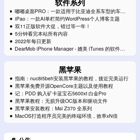
软件系列
嘟嘟桌面PRO：一款适用于比亚迪全系车型的车机
桌面软件
iPao：一款AI单栏简约WordPress个人博客主题
双11正版软件大促，错过等一年！
5分钟看完本站所有内容
2022年每日更新
DearMob iPhone Manager - 媲美 iTunes 的软件
（正在限免中）
黑苹果
指南：nuc8i5beh安装黑苹果的教程，接近完美运行
黑苹果免费开源OpenCore主题以及使用教程
记：PDD 购入矿卡蓝宝石5600xt 白金Pro
黑苹果教程：无损升级OC版本和驱动文件
黑苹果安装教程：Msi Z370 全系列
MacOS打造程序员完美的终端环境，效率xN倍