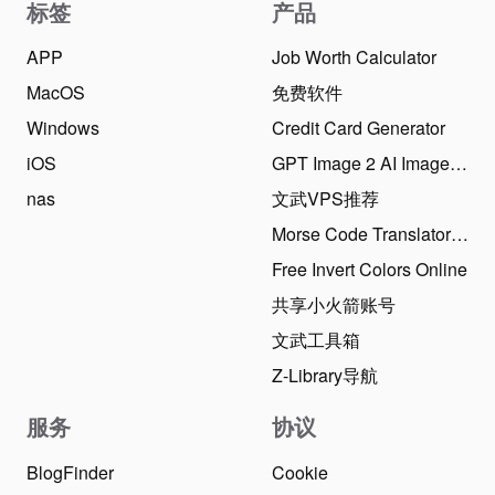
标签
产品
APP
Job Worth Calculator
MacOS
免费软件
Windows
Credit Card Generator
iOS
GPT Image 2 AI Image Generator
nas
文武VPS推荐
Morse Code Translator Online
Free Invert Colors Online
共享小火箭账号
文武工具箱
Z-Library导航
服务
协议
BlogFinder
Cookie