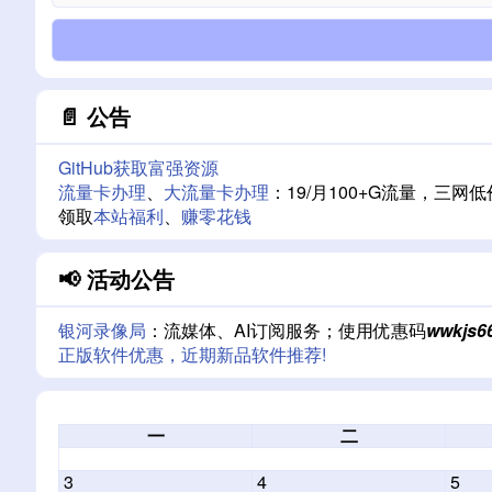
📄 公告
GitHub获取富强资源
流量卡办理
、
大流量卡办理
：19/月100+G流量，
领取
本站福利
、
赚零花钱
📢 活动公告
银河录像局
：流媒体、AI订阅服务；使用优惠码
wwkjs6
正版软件优惠，近期新品软件推荐!
一
二
3
4
5