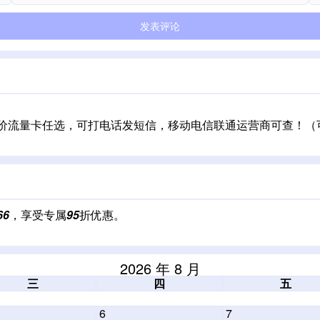
三网低价流量卡任选，可打电话发短信，移动电信联通运营商可查！
66
，享受专属
95
折优惠。
2026 年 8 月
三
四
五
6
7