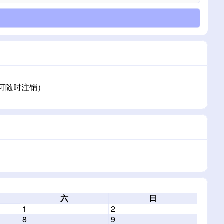
（可随时注销）
六
日
1
2
8
9