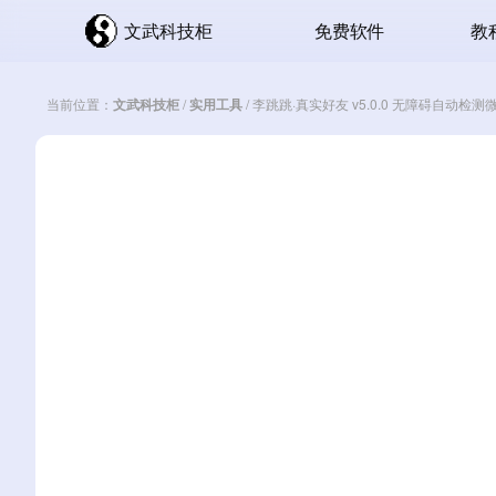
文武科技柜
免费软件
教
当前位置：
文武科技柜
/
实用工具
/
李跳跳·真实好友 v5.0.0 无障碍自动检