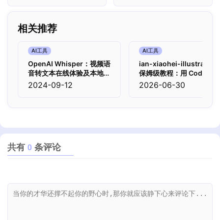
暴露自己的真实邮箱地
读网页
址，保护个人隐私
相关推荐
AI工具
AI工具
OpenAI Whisper：视频语
ian-xiaohei-illustration
音转文本在线体验及本地部
保姆级教程：用 Codex 给
署
中文文章生成小黑手绘认
2024-09-12
2026-06-30
配图
共有
条评论
0