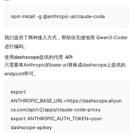
npm install -g @anthropic-ai/claude-code
我们提供了两种接入方式，帮助你无缝地用 Qwen3‑Coder
进行编码。
使用dashscope提供的代理 API
只需要将Anthropic的base url替换成dashscope上提供的
endpoint即可。
export 
ANTHROPIC_BASE_URL=https://dashscope.aliyun
cs.com/api/v2/apps/claude-code-proxy

export ANTHROPIC_AUTH_TOKEN=your-
dashscope-apikey