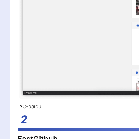
AC-baidu
FastGithub