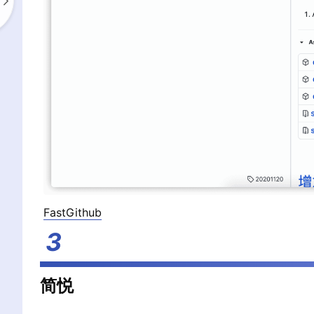
FastGithub
简悦