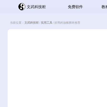
文武科技柜
免费软件
教
当前位置：
文武科技柜
/
实用工具
/
好用的油猴脚本推荐