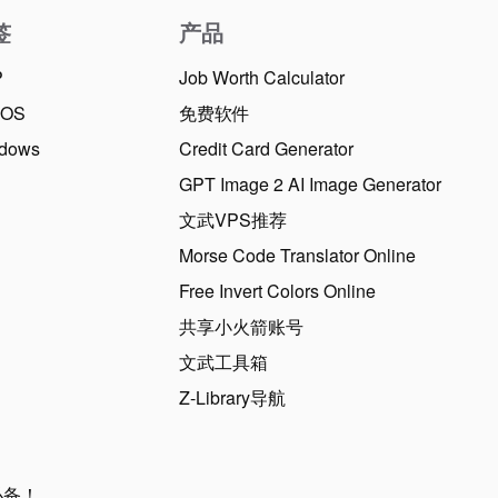
签
产品
P
Job Worth Calculator
cOS
免费软件
dows
Credit Card Generator
GPT Image 2 AI Image Generator
文武VPS推荐
Morse Code Translator Online
Free Invert Colors Online
共享小火箭账号
文武工具箱
Z-Library导航
必备！