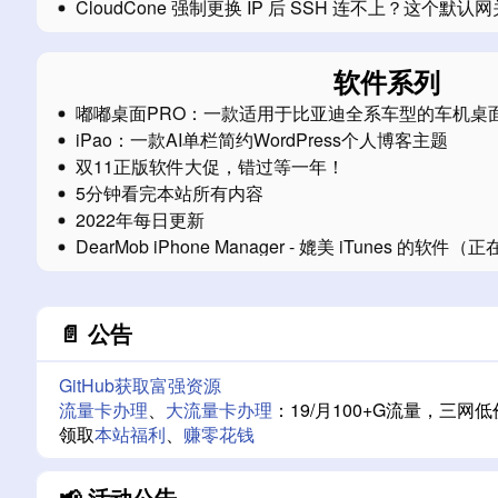
CloudCone 强制更换 IP 后 SSH 连不上？这个默
软件系列
嘟嘟桌面PRO：一款适用于比亚迪全系车型的车机桌
iPao：一款AI单栏简约WordPress个人博客主题
双11正版软件大促，错过等一年！
5分钟看完本站所有内容
2022年每日更新
DearMob iPhone Manager - 媲美 iTunes 的软件
📄 公告
GitHub获取富强资源
流量卡办理
、
大流量卡办理
：19/月100+G流量，
领取
本站福利
、
赚零花钱
📢 活动公告