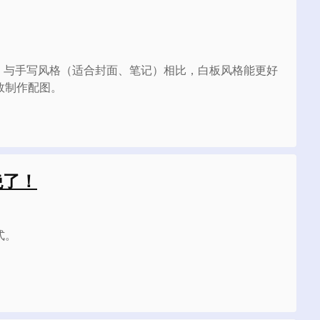
释图。与手写风格（适合封面、笔记）相比，白板风格能更好
效制作配图。
绝了！
式。