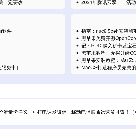
认网关一定要改
2024年腾讯云双十一活动
面软件
指南：nuc8i5beh安
黑苹果免费开源OpenCo
记：PDD 购入矿卡蓝宝石56
黑苹果教程：无损升级O
黑苹果安装教程：Msi Z3
（正在限免中）
MacOS打造程序员完美
三网低价流量卡任选，可打电话发短信，移动电信联通运营商可查！