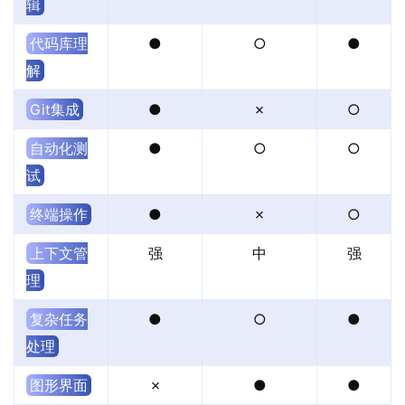
辑
代码库理
●
○
●
解
Git集成
●
✗
○
自动化测
●
○
○
试
终端操作
●
✗
○
上下文管
强
中
强
理
复杂任务
●
○
●
处理
图形界面
✗
●
●