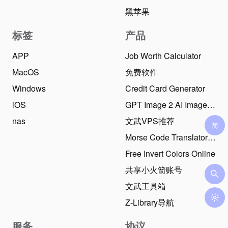
黑苹果
标签
产品
APP
Job Worth Calculator
MacOS
免费软件
Windows
Credit Card Generator
iOS
GPT Image 2 AI Image Generator
nas
文武VPS推荐
Morse Code Translator Online
Free Invert Colors Online
共享小火箭账号
文武工具箱
Z-Library导航
服务
协议