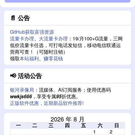
📄 公告
GitHub获取富强资源
流量卡办理
、
大流量卡办理
：19/月100+G流量，三网
低价流量卡任选，可打电话发短信，移动电信联通运
营商可查！（可随时注销）
领取
本站福利
、
赚零花钱
📢 活动公告
银河录像局
：流媒体、AI订阅服务；使用优惠码
wwkjs666
，享受专属
95
折优惠。
正版软件优惠，近期新品软件推荐!
2026 年 8 月
一
二
三
四
五
六
日
1
2